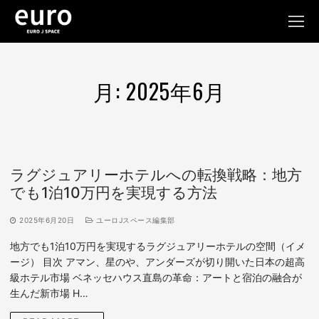
コ
ン
テ
ン
ツ
月:
2025年6月
へ
ス
キ
ッ
プ
ラグジュアリーホテルへの転換戦略：地方
でも1泊10万円を実現する方法
2025年6月20日
ユーロJスペース編集部
地方でも1泊10万円を実現するラグジュアリーホテルの空間（イメ
ージ） 目次 アマン、星のや、アンダーズが切り開いた日本の超高
級ホテル市場 ベネッセハウス直島の革命：アートと宿泊の融合が
生んだ新市場 H…