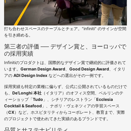
打ち合わせスペースのテーブルとチェア。"infiniti" のサインが空間
を引き締める。
第三者の評価 ── デザイン賞と、ヨーロッパで
の採用実績
Infinitiのプロダクトは、国際的なデザイン賞で継続的に評価されて
います。
German Design Award
、
Good Design Award
、イタリ
アの
ADI Design Index
などへの選出がその一例です。
採用実績も特定の業種に偏らず、公式に公開されているものだけで
も、
De’Longhi 本社
（イタリア）のオフィス空間、ベルリンのテ
ィーショップ「
Tudo
」、シチリアのレストラン「
Ecclesia
Cocktail & Seafood
」、ナポリ・ヴェネツィアの学習スペース
（
CX
）など。ホスピタリティからコーポレート、教育まで、実際
のプロジェクトで使われてきた実績のあるブランドです。
品質とサステナビリティ