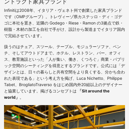
ントラクト家具ブランド
Infinitiは2008年、イタリア・ヴェネト州で創業した家具ブランド
です（OMPグループ）。トレヴィーゾ県カステッロ・ディ・ゴデ
ゴに本社を置き、近隣の Godego・Riese・Ramon の3拠点で鉄・
樹脂・木材の加工を自社で手がけ、設計から製造までイタリア国内
で完結させています。
扱うのはチェア、スツール、テーブル、モジュラーソファ、ベン
チ、そしてアウトドアまで。ホテル、レストラン、バー、オフィ
ス、教育施設といった「人が集い、働き、くつろぐ」商業・パブリ
ック空間のシーティングを得意とするブランドです。公式には「デ
ザインとは、日々の暮らしと共有空間をより良くする、分かち合わ
れた表現である」という考え方を掲げ、Luca Nichetto、Philippe
Tabet、BrogliatoTraverso をはじめ国内外20組以上のデザイナー
と協業しています。掲げるコンセプトは
「Sit around the
world」
。