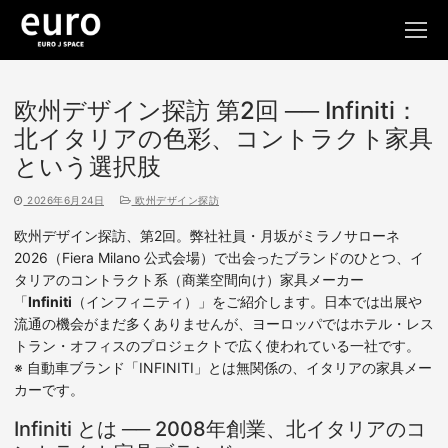
コ
ン
テ
ン
ツ
欧州デザイン探訪 第2回 ── Infiniti：
へ
北イタリアの色彩、コントラクト家具
ス
という選択肢
キ
ッ
2026年6月24日
欧州デザイン探訪
プ
欧州デザイン探訪、第2回。弊社社員・月坂がミラノサローネ
2026（Fiera Milano 公式会場）で出会ったブランドのひとつ、イ
タリアのコントラクト系（商業空間向け）家具メーカー
「
Infiniti
（インフィニティ）」をご紹介します。日本では出展や
流通の機会がまだ多くありませんが、ヨーロッパではホテル・レス
トラン・オフィスのプロジェクトで広く使われている一社です。
※ 自動車ブランド「INFINITI」とは無関係の、イタリアの家具メー
カーです。
Infiniti とは ── 2008年創業、北イタリアのコ