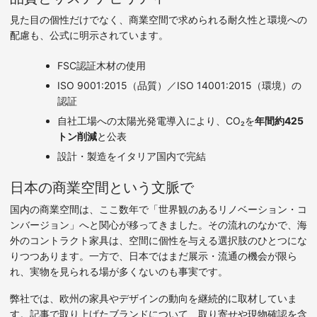
見た目の個性だけでなく、商業空間で求められる耐久性と環境への
配慮も、公式に明示されています。
FSC認証木材の使用
ISO 9001:2015（品質）／ISO 14001:2015（環境）の
認証
自社工場への太陽光発電導入により、CO₂を
年間約425
トン削減
と公表
設計・製造をイタリア国内で完結
日本の商業空間という文脈で
国内の商業空間は、ここ数年で「世界観のあるリノベーション・コ
ンバージョン」へと関心が移ってきました。その流れのなかで、海
外のコントラクト家具は、空間に個性を与える選択肢のひとつにな
りつつあります。一方で、日本ではまだ展示・流通の機会が限ら
れ、実物を見られる場が多くないのも事実です。
弊社では、欧州の家具やデザインの動向を継続的に取材していま
す。記事で取り上げたブランドについて、取り寄せや現物確認を含