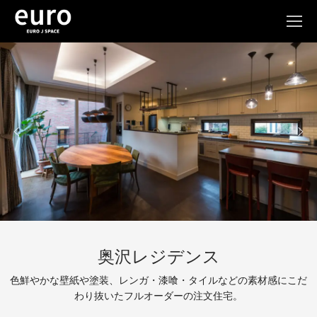
コ
ン
テ
ン
ツ
へ
ス
キ
ッ
プ
奥沢レジデンス
色鮮やかな壁紙や塗装、レンガ・漆喰・タイルなどの素材感にこだ
わり抜いたフルオーダーの注文住宅。