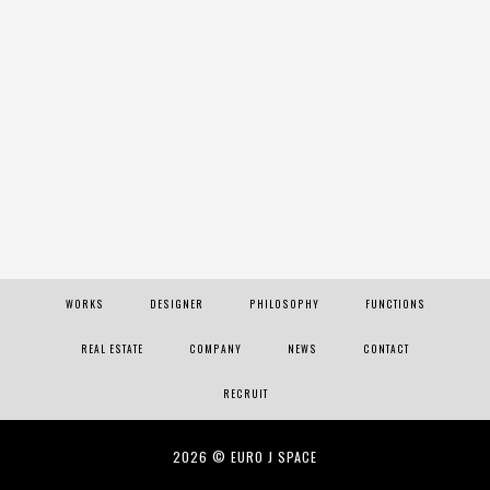
WORKS
DESIGNER
PHILOSOPHY
FUNCTIONS
REAL ESTATE
COMPANY
NEWS
CONTACT
RECRUIT
2026 © EURO J SPACE